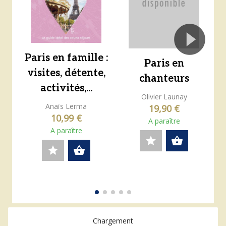
Paris en famille :
Paris en
visites, détente,
chanteurs
activités,...
Olivier Launay
Anaïs Lerma
19,90 €
10,99 €
A paraître
A paraître
star
shopping_basket
star
shopping_basket
Chargement
0 résultats