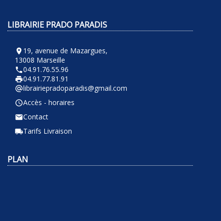
LIBRAIRIE PRADO PARADIS
19, avenue de Mazargues,
room
13008 Marseille
04.91.76.55.96
phone
04.91.77.81.91
local_printshop
librairiepradoparadis@gmail.com
alternate_email
Accès - horaires
query_builder
Contact
email
Tarifs Livraison
local_shipping
PLAN