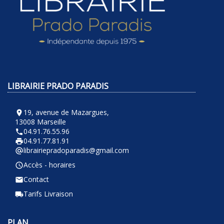
LIBRAIRIE PRADO PARADIS
19, avenue de Mazargues,
room
13008 Marseille
04.91.76.55.96
phone
04.91.77.81.91
local_printshop
librairiepradoparadis@gmail.com
alternate_email
Accès - horaires
query_builder
Contact
email
Tarifs Livraison
local_shipping
PLAN