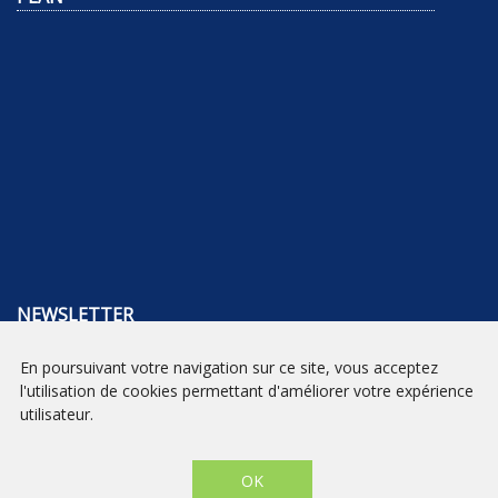
NEWSLETTER
En poursuivant votre navigation sur ce site, vous acceptez
INSCRIPTION
l'utilisation de cookies permettant d'améliorer votre expérience
utilisateur.
Mentions légales
|
Conditions générales de vente
| Librairie Prado
Paradis - Marseille © 2026 - Site créé par
eNovAlp
OK