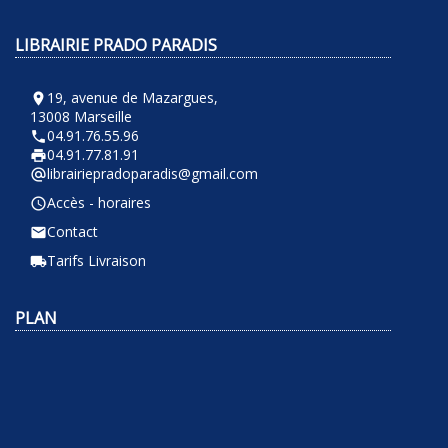
LIBRAIRIE PRADO PARADIS
19, avenue de Mazargues,
room
13008 Marseille
04.91.76.55.96
phone
04.91.77.81.91
local_printshop
librairiepradoparadis@gmail.com
alternate_email
Accès - horaires
query_builder
Contact
email
Tarifs Livraison
local_shipping
PLAN