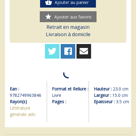
shopping_basket
Ajouter au panier
star
Ajouter aux favoris
Retrait en magasin
Livraison à domicile
Ean :
Format et Reliure :
Hauteur :
23.0 cm
9782749963846
Livre
Largeur :
15.0 cm
Rayon(s)
Pages :
Epaisseur :
3.5 cm
Littérature
générale ado