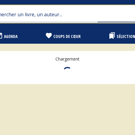
range
favorite
bookmarks
AGENDA
COUPS DE CŒUR
SÉLECTIO
Chargement