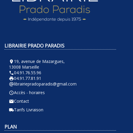
LIBRAIRIE PRADO PARADIS
19, avenue de Mazargues,
room
13008 Marseille
04.91.76.55.96
phone
04.91.77.81.91
local_printshop
librairiepradoparadis@gmail.com
alternate_email
Accès - horaires
query_builder
Contact
email
Tarifs Livraison
local_shipping
PLAN