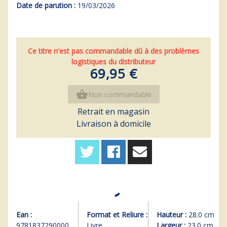
Date de parution :
19/03/2026
Ce titre n'est pas commandable dû à des problèmes
logistiques du distributeur
69,95 €
shopping_basket
Non commandable
Retrait en magasin
Livraison à domicile
Ean :
Format et Reliure :
Hauteur :
28.0 cm
9781837290000
Livre
Largeur :
23.0 cm