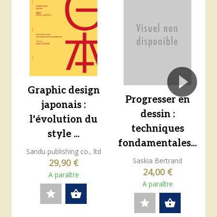
Graphic design
Progresser en
japonais :
dessin :
l'évolution du
techniques
style ...
fondamentales...
Sandu publishing co., ltd
Saskia Bertrand
29,90 €
24,00 €
A paraître
A paraître
star
shopping_basket
star
shopping_basket