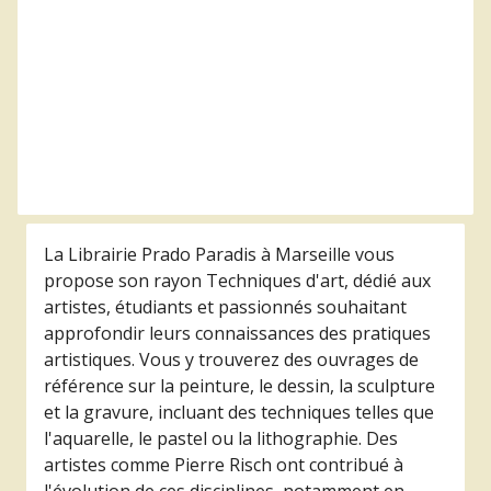
A paraître
star
shopping_basket
star
shopping_basket
format_indent_increase
replay
Filtres
réinitialiser
La Librairie Prado Paradis à Marseille vous
propose son rayon Techniques d'art, dédié aux
artistes, étudiants et passionnés souhaitant
approfondir leurs connaissances des pratiques
artistiques. Vous y trouverez des ouvrages de
référence sur la peinture, le dessin, la sculpture
et la gravure, incluant des techniques telles que
l'aquarelle, le pastel ou la lithographie. Des
artistes comme Pierre Risch ont contribué à