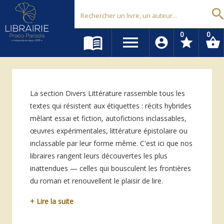
Librairie Prado Paradis - Marseille
searc
0
0
menu_book
menu
account_circle
star
shopping_basket
La section Divers Littérature rassemble tous les
textes qui résistent aux étiquettes : récits hybrides
mêlant essai et fiction, autofictions inclassables,
œuvres expérimentales, littérature épistolaire ou
inclassable par leur forme même. C'est ici que nos
libraires rangent leurs découvertes les plus
inattendues — celles qui bousculent les frontières
du roman et renouvellent le plaisir de lire.
+ Lire la suite