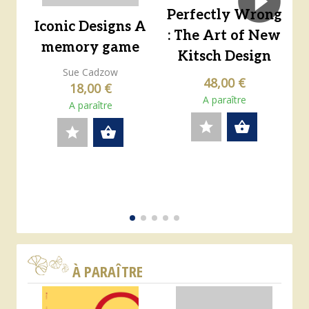
Perfectly Wrong
Iconic Designs A
: The Art of New
memory game
Kitsch Design
Sue Cadzow
48,00 €
18,00 €
A paraître
A paraître
star
shopping_basket
star
shopping_basket
À PARAÎTRE