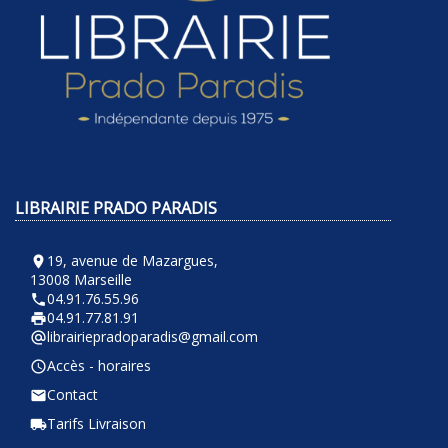
LIBRAIRIE PRADO PARADIS
19, avenue de Mazargues,
room
13008 Marseille
04.91.76.55.96
phone
04.91.77.81.91
local_printshop
librairiepradoparadis@gmail.com
alternate_email
Accès - horaires
query_builder
Contact
email
Tarifs Livraison
local_shipping