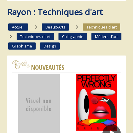
Rayon : Techniques d'art
navigate_next
navigate_next
Accueil
Beaux-Arts
Techniques d'art
navigate_next
Techniques d'art
Calligraphie
Métiers d'art
Graphisme
Design
NOUVEAUTÉS