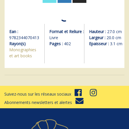
Ean :
Format et Reliure :
Hauteur :
27.0 cm
9782344070413
Livre
Largeur :
20.0 cm
Rayon(s)
Pages :
402
Epaisseur :
3.1 cm
Monographies
et art books
Suivez-nous sur les réseaux sociaux
Abonnements newsletters et alertes