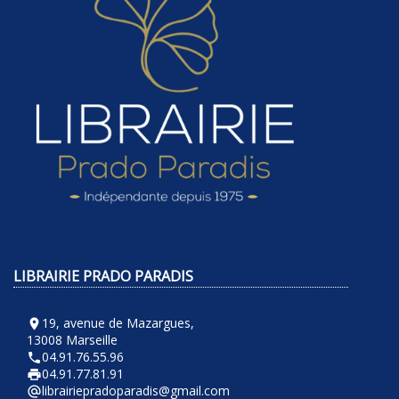
LIBRAIRIE PRADO PARADIS
19, avenue de Mazargues,
room
13008 Marseille
04.91.76.55.96
phone
04.91.77.81.91
local_printshop
librairiepradoparadis@gmail.com
alternate_email