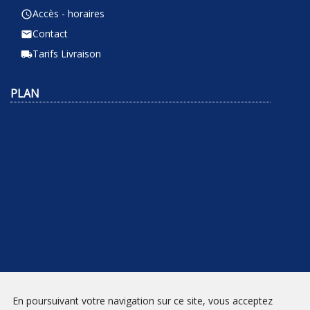
Accès - horaires
query_builder
Contact
email
Tarifs Livraison
local_shipping
PLAN
NEWSLETTER
En poursuivant votre navigation sur ce site, vous acceptez