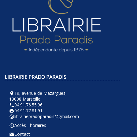
LIBRAIRIE PRADO PARADIS
19, avenue de Mazargues,
room
13008 Marseille
04.91.76.55.96
phone
04.91.77.81.91
local_printshop
librairiepradoparadis@gmail.com
alternate_email
Accès - horaires
query_builder
Contact
email