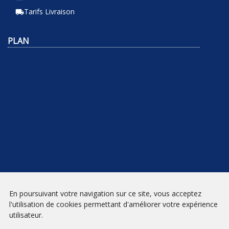
Tarifs Livraison
local_shipping
PLAN
NEWSLETTER
En poursuivant votre navigation sur ce site, vous acceptez
l'utilisation de cookies permettant d'améliorer votre expérience
INSCRIPTION
utilisateur.