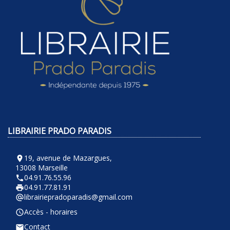
LIBRAIRIE PRADO PARADIS
19, avenue de Mazargues,
room
13008 Marseille
04.91.76.55.96
phone
04.91.77.81.91
local_printshop
librairiepradoparadis@gmail.com
alternate_email
Accès - horaires
query_builder
Contact
email