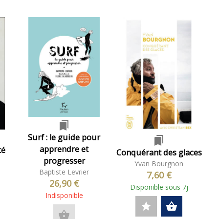
bookmarks
Surf : le guide pour
bookmarks
apprendre et
té
Conquérant des glaces
progresser
Yvan Bourgnon
Baptiste Levrier
7,60 €
26,90 €
Disponible sous 7j
Indisponible
star
shopping_basket
shopping_basket