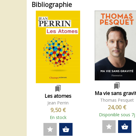
Bibliographie
bookmarks
bookmarks
Ma vie sans gravi
Les atomes
Thomas Pesquet
Jean Perrin
24,00 €
9,50 €
Disponible sous 7j
En stock
star
shopping_basket
star
shopping_basket