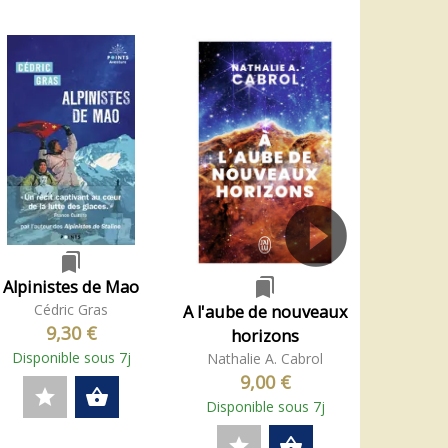
bookmarks
bookmarks
Alpinistes de Mao
Les péri
Cédric Gras
A l'aube de nouveaux
prim
9,30 €
horizons
Cédr
Disponible sous 7j
Nathalie A. Cabrol
22
9,00 €
Disponi
star
shopping_basket
Disponible sous 7j
star
star
shopping_basket