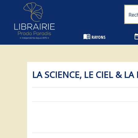
Librairie Prado Paradis - Marseille
menu_book
date_
RAYONS
LA SCIENCE, LE CIEL & LA