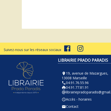
Suivez-nous sur les réseaux sociaux
LIBRAIRIE PRADO PARADIS
19, avenue de Mazargues,
room
13008 Marseille
04.91.76.55.96
phone
04.91.77.81.91
local_printshop
librairiepradoparadis@gmai
alternate_email
Accès - horaires
query_builder
Contact
email