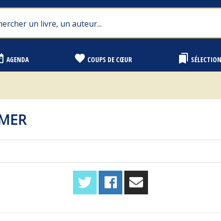
range
favorite
bookmarks
AGENDA
COUPS DE CŒUR
SÉLECTIO
 MER