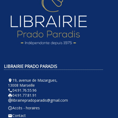
LIBRAIRIE PRADO PARADIS
19, avenue de Mazargues,
room
13008 Marseille
04.91.76.55.96
phone
04.91.77.81.91
local_printshop
librairiepradoparadis@gmail.com
alternate_email
Accès - horaires
query_builder
Contact
email