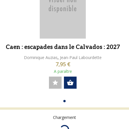
Caen : escapades dans le Calvados : 2027
Dominique Auzias
,
Jean-Paul Labourdette
7,95 €
A paraître
star
shopping_basket
Chargement
16 résultats par p