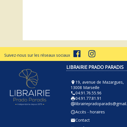
D
Suivez-nous sur les réseaux sociaux
LIBRAIRIE PRADO PARADIS
19, avenue de Mazargues,
room
13008 Marseille
04.91.76.55.96
phone
04.91.77.81.91
local_printshop
librairiepradoparadis@gmai
alternate_email
Accès - horaires
query_builder
Contact
email