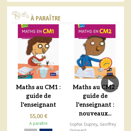
À PARAÎTRE
Maths au CM1 :
Maths au CM2 :
E
guide de
guide de
l'enseignant
l'enseignant :
nouveaux...
55,00 €
A paraître
Sophie Duprey
,
Geoffrey
Grisward