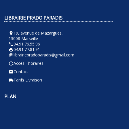
LIBRAIRIE PRADO PARADIS
19, avenue de Mazargues,
room
13008 Marseille
04.91.76.55.96
phone
04.91.77.81.91
local_printshop
librairiepradoparadis@gmail.com
alternate_email
Accès - horaires
query_builder
Contact
email
Tarifs Livraison
local_shipping
PLAN