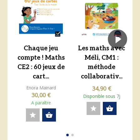
Chaque jeu
Les maths avec
compte ! Maths
Méli, CM1 :
CE2 : 60 jeux de
méthode
cart...
collaborativ...
Enora Mainard
34,90 €
30,00 €
Disponible sous 7j
A paraître
star
shopping_basket
star
shopping_basket