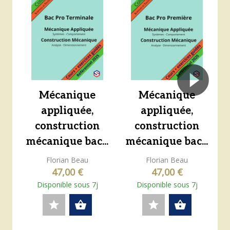
Mécanique
Mécanique
appliquée,
appliquée,
construction
construction
mécanique bac...
mécanique bac...
Florian Beau
Florian Beau
47,00 €
47,00 €
Disponible sous 7j
Disponible sous 7j
star
shopping_basket
star
shopping_basket