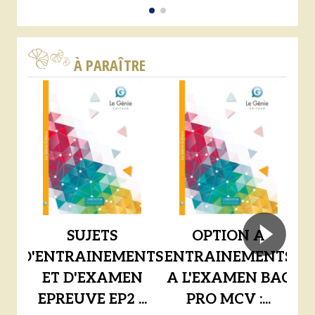
À PARAÎTRE
SUJETS
OPTION A
D'ENTRAINEMENTS
ENTRAINEMENTS
D
ET D'EXAMEN
A L'EXAMEN BAC
EPREUVE EP2 ...
PRO MCV :...