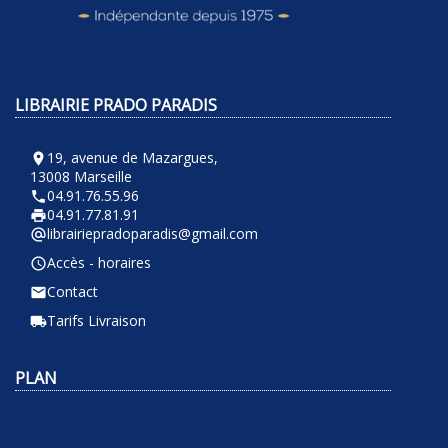
LIBRAIRIE PRADO PARADIS
19, avenue de Mazargues,
room
13008 Marseille
04.91.76.55.96
phone
04.91.77.81.91
local_printshop
librairiepradoparadis@gmail.com
alternate_email
Accès - horaires
query_builder
Contact
email
Tarifs Livraison
local_shipping
PLAN