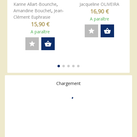
Karine Allart-Bouriche
,
Jacqueline OLIVEIRA
Amandine Bouchet
,
Jean-
16,90 €
Clément Euphrasie
A paraître
15,90 €
star
shopping_basket
A paraître
star
shopping_basket
Chargement
0 résultats
16 résultats par page
Trier par pertinence
Affichage
expand_more
expand_more
format_align_justify
apps