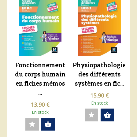
Fonctionnement
Physiopathologie
du corps humain
des différents
en fiches mémos
systèmes en fic...
...
15,90 €
En stock
13,90 €
En stock
star
shopping_basket
star
shopping_basket