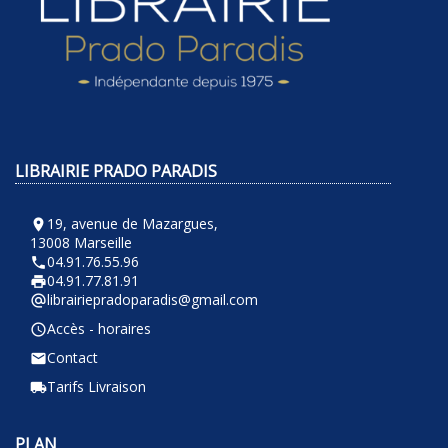
LIBRAIRIE PRADO PARADIS
19, avenue de Mazargues,
room
13008 Marseille
04.91.76.55.96
phone
04.91.77.81.91
local_printshop
librairiepradoparadis@gmail.com
alternate_email
Accès - horaires
query_builder
Contact
email
Tarifs Livraison
local_shipping
PLAN