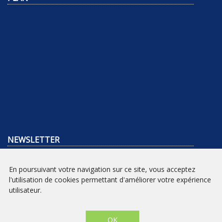
NEWSLETTER
INSCRIPTION
En poursuivant votre navigation sur ce site, vous acceptez
l'utilisation de cookies permettant d'améliorer votre expérience
Mentions légales
|
Conditions générales de vente
| Librairie Prado
utilisateur.
Paradis - Marseille © 2026 - Site créé par
eNovAlp
OK