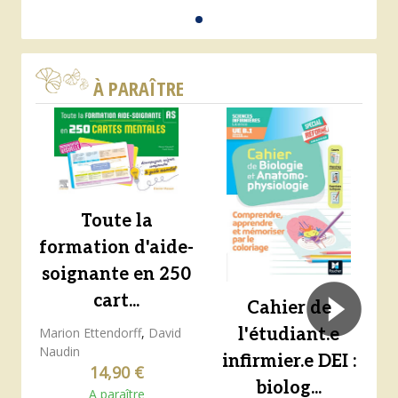
À PARAÎTRE
Toute la
formation d'aide-
soignante en 250
cart...
Cahier de
l'étudiant.e
Marion Ettendorff
,
David
s
Naudin
infirmier.e DEI :
14,90 €
biolog...
A paraître