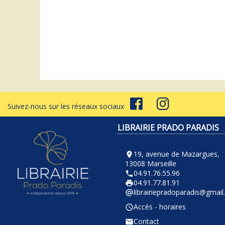
D
Suivez-nous sur les réseaux sociaux
LIBRAIRIE PRADO PARADIS
19, avenue de Mazargues,
room
13008 Marseille
04.91.76.55.96
phone
04.91.77.81.91
local_printshop
librairiepradoparadis@gmai
alternate_email
Accès - horaires
query_builder
Contact
email