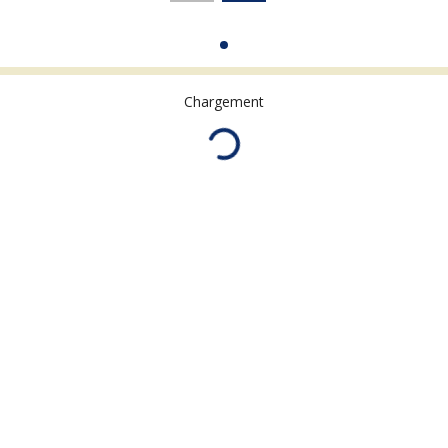
Chargement
16 résultats par p
Atlas d
Opération bangui :
France. Vol
ns et les microbes :
Promesses vaccinales en