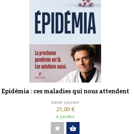
Epidémia : ces maladies qui nous attendent
Xavier Lescure
21,00 €
A paraître
star
shopping_basket