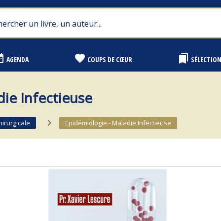
range
favorite
bookmarks
AGENDA
COUPS DE CŒUR
SÉLECTIO
die Infectieuse
navigate_next
hirurgicale
Epidémiologie - Maladie Infectieuse