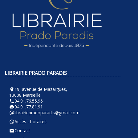
LIBRAIRIE PRADO PARADIS
19, avenue de Mazargues,
room
13008 Marseille
04.91.76.55.96
phone
04.91.77.81.91
local_printshop
librairiepradoparadis@gmail.com
alternate_email
Accès - horaires
query_builder
Contact
email