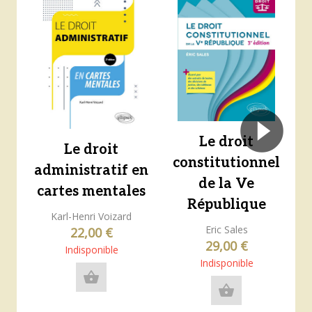
Le droit
Le droit
constitutionnel
administratif en
de la Ve
cartes mentales
République
Karl-Henri Voizard
Je
Eric Sales
22,00 €
La
29,00 €
Mi
Indisponible
Indisponible
shopping_basket
shopping_basket