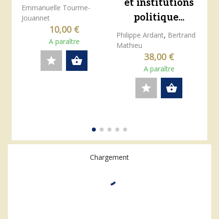
et institutions
Emmanuelle Tourme-
politique...
Jouannet
10,00 €
Philippe Ardant
,
Bertrand
A paraître
Mathieu
38,00 €
star
shopping_basket
A paraître
star
shopping_basket
Chargement
0 résultats
16 résultats par page
Trier par pertinence
Affichage
expand_more
expand_more
format_align_justify
apps