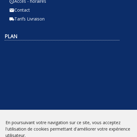
Accès - horaires
query_builder
Contact
email
Tarifs Livraison
local_shipping
PLAN
En poursuivant votre navigation sur ce site, vous acceptez
NEWSLETTER
l'utilisation de cookies permettant d'améliorer votre expérience
utilisateur.