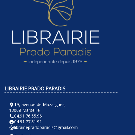
LIBRAIRIE PRADO PARADIS
19, avenue de Mazargues,
room
13008 Marseille
04.91.76.55.96
phone
04.91.77.81.91
local_printshop
librairiepradoparadis@gmail.com
alternate_email