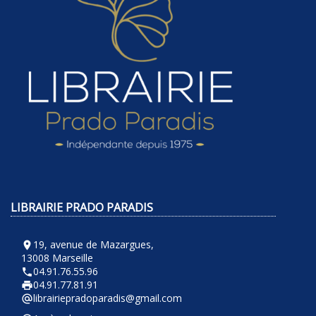
LIBRAIRIE PRADO PARADIS
19, avenue de Mazargues,
room
13008 Marseille
04.91.76.55.96
phone
04.91.77.81.91
local_printshop
librairiepradoparadis@gmail.com
alternate_email