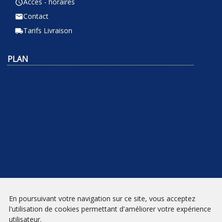
Accès - horaires
query_builder
Contact
email
Tarifs Livraison
local_shipping
PLAN
En poursuivant votre navigation sur ce site, vous acceptez
NEWSLETTER
l'utilisation de cookies permettant d'améliorer votre expérience
utilisateur.