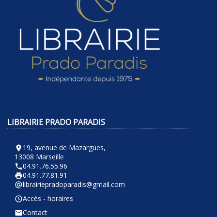
LIBRAIRIE PRADO PARADIS
19, avenue de Mazargues,
room
13008 Marseille
04.91.76.55.96
phone
04.91.77.81.91
local_printshop
librairiepradoparadis@gmail.com
alternate_email
Accès - horaires
query_builder
Contact
email