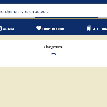
range
favorite
bookmarks
AGENDA
COUPS DE CŒUR
SÉLECTIO
Chargement