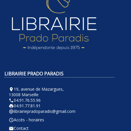
LIBRAIRIE PRADO PARADIS
19, avenue de Mazargues,
room
13008 Marseille
04.91.76.55.96
phone
04.91.77.81.91
local_printshop
librairiepradoparadis@gmail.com
alternate_email
Accès - horaires
query_builder
Contact
email