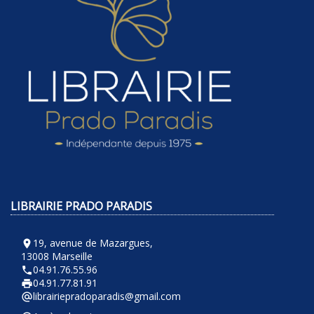
LIBRAIRIE PRADO PARADIS
19, avenue de Mazargues,
room
13008 Marseille
04.91.76.55.96
phone
04.91.77.81.91
local_printshop
librairiepradoparadis@gmail.com
alternate_email