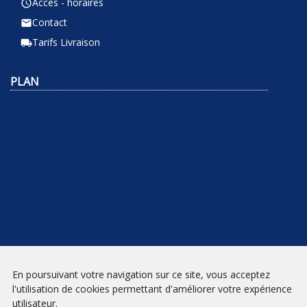
Accès - horaires
query_builder
Contact
email
Tarifs Livraison
local_shipping
PLAN
En poursuivant votre navigation sur ce site, vous acceptez
NEWSLETTER
l'utilisation de cookies permettant d'améliorer votre expérience
utilisateur.