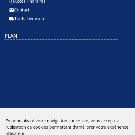
Accès - horaires
query_builder
Contact
email
Tarifs Livraison
local_shipping
PLAN
En poursuivant votre navigation sur ce site, vous acceptez
NEWSLETTER
l'utilisation de cookies permettant d'améliorer votre expérience
utilisateur.