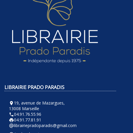
LIBRAIRIE PRADO PARADIS
19, avenue de Mazargues,
room
13008 Marseille
04.91.76.55.96
phone
04.91.77.81.91
local_printshop
librairiepradoparadis@gmail.com
alternate_email