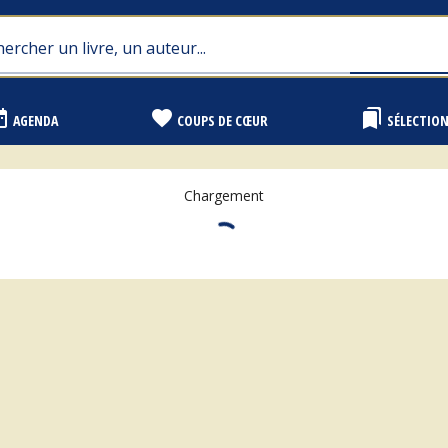
range
favorite
bookmarks
AGENDA
COUPS DE CŒUR
SÉLECTIO
Chargement