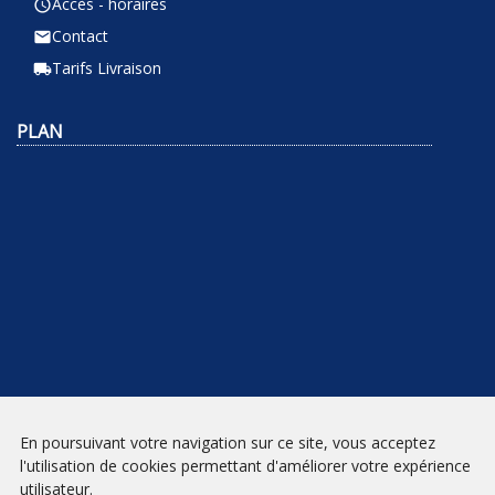
Accès - horaires
query_builder
Contact
email
Tarifs Livraison
local_shipping
PLAN
En poursuivant votre navigation sur ce site, vous acceptez
NEWSLETTER
l'utilisation de cookies permettant d'améliorer votre expérience
utilisateur.