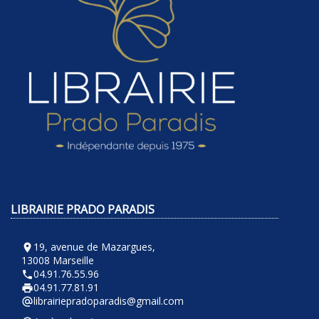
LIBRAIRIE PRADO PARADIS
19, avenue de Mazargues,
room
13008 Marseille
04.91.76.55.96
phone
04.91.77.81.91
local_printshop
librairiepradoparadis@gmail.com
alternate_email