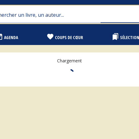
range
favorite
bookmarks
AGENDA
COUPS DE CŒUR
SÉLECTIO
Chargement