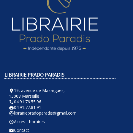
LIBRAIRIE PRADO PARADIS
19, avenue de Mazargues,
room
13008 Marseille
04.91.76.55.96
phone
04.91.77.81.91
local_printshop
librairiepradoparadis@gmail.com
alternate_email
Accès - horaires
query_builder
Contact
email