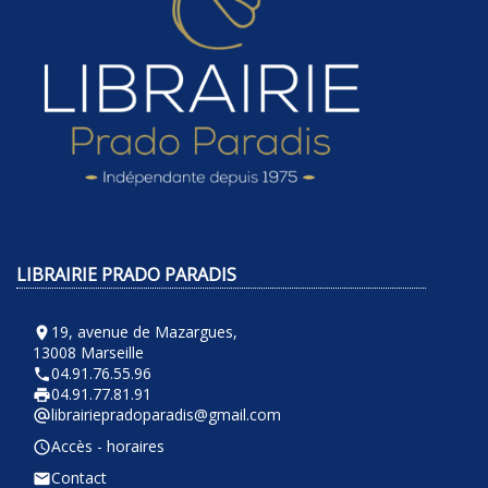
LIBRAIRIE PRADO PARADIS
19, avenue de Mazargues,
room
13008 Marseille
04.91.76.55.96
phone
04.91.77.81.91
local_printshop
librairiepradoparadis@gmail.com
alternate_email
Accès - horaires
query_builder
Contact
email