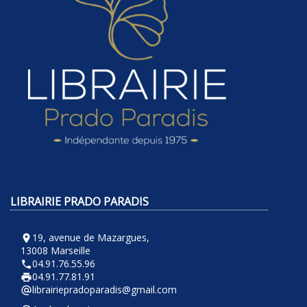
LIBRAIRIE PRADO PARADIS
19, avenue de Mazargues,
room
13008 Marseille
04.91.76.55.96
phone
04.91.77.81.91
local_printshop
librairiepradoparadis@gmail.com
alternate_email