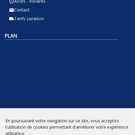
Accès - horaires
query_builder
Contact
email
Tarifs Livraison
local_shipping
PLAN
En poursuivant votre navigation sur ce site, vous acceptez
NEWSLETTER
l'utilisation de cookies permettant d'améliorer votre expérience
utilisateur.