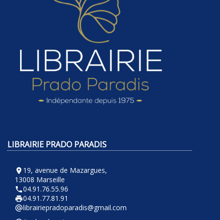
LIBRAIRIE PRADO PARADIS
19, avenue de Mazargues,
room
13008 Marseille
04.91.76.55.96
phone
04.91.77.81.91
local_printshop
librairiepradoparadis@gmail.com
alternate_email