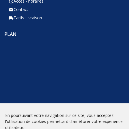
Accès - horaires
query_builder
Contact
email
Tarifs Livraison
local_shipping
PLAN
En poursuivant votre navigation sur ce site, vous acceptez
NEWSLETTER
l'utilisation de cookies permettant d'améliorer votre expérience
utilisateur.