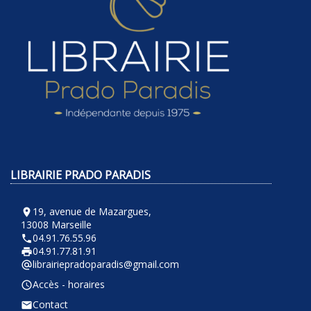
LIBRAIRIE PRADO PARADIS
19, avenue de Mazargues,
room
13008 Marseille
04.91.76.55.96
phone
04.91.77.81.91
local_printshop
librairiepradoparadis@gmail.com
alternate_email
Accès - horaires
query_builder
Contact
email