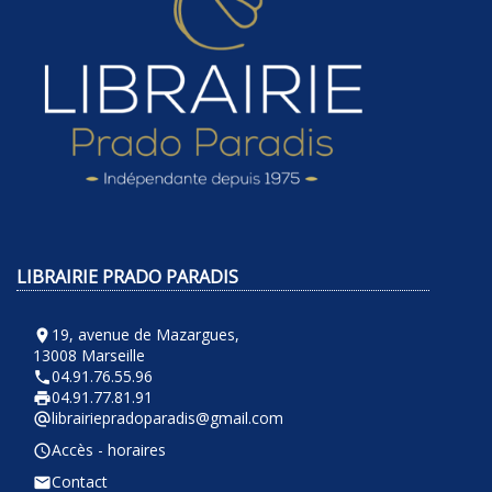
LIBRAIRIE PRADO PARADIS
19, avenue de Mazargues,
room
13008 Marseille
04.91.76.55.96
phone
04.91.77.81.91
local_printshop
librairiepradoparadis@gmail.com
alternate_email
Accès - horaires
query_builder
Contact
email