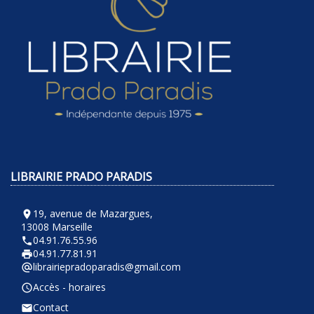
LIBRAIRIE PRADO PARADIS
19, avenue de Mazargues,
room
13008 Marseille
04.91.76.55.96
phone
04.91.77.81.91
local_printshop
librairiepradoparadis@gmail.com
alternate_email
Accès - horaires
query_builder
Contact
email