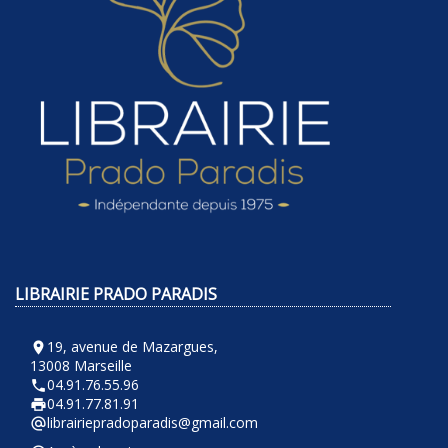
LIBRAIRIE PRADO PARADIS
19, avenue de Mazargues,
room
13008 Marseille
04.91.76.55.96
phone
04.91.77.81.91
local_printshop
librairiepradoparadis@gmail.com
alternate_email