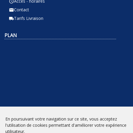
Accès - horaires
query_builder
Contact
email
Tarifs Livraison
local_shipping
PLAN
En poursuivant votre navigation sur ce site, vous acceptez
NEWSLETTER
l'utilisation de cookies permettant d'améliorer votre expérience
utilisateur.