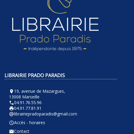
LIBRAIRIE PRADO PARADIS
19, avenue de Mazargues,
room
13008 Marseille
04.91.76.55.96
phone
04.91.77.81.91
local_printshop
librairiepradoparadis@gmail.com
alternate_email
Accès - horaires
query_builder
Contact
email