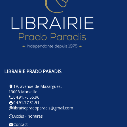
LIBRAIRIE PRADO PARADIS
19, avenue de Mazargues,
room
13008 Marseille
04.91.76.55.96
phone
04.91.77.81.91
local_printshop
librairiepradoparadis@gmail.com
alternate_email
Accès - horaires
query_builder
Contact
email