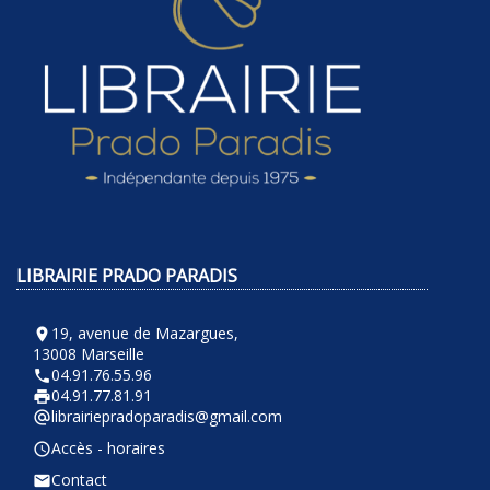
LIBRAIRIE PRADO PARADIS
19, avenue de Mazargues,
room
13008 Marseille
04.91.76.55.96
phone
04.91.77.81.91
local_printshop
librairiepradoparadis@gmail.com
alternate_email
Accès - horaires
query_builder
Contact
email