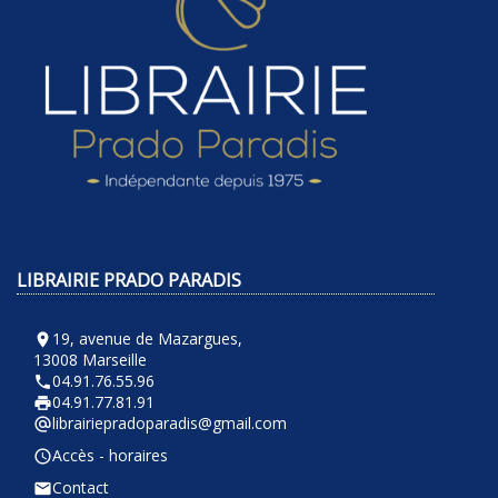
LIBRAIRIE PRADO PARADIS
19, avenue de Mazargues,
room
13008 Marseille
04.91.76.55.96
phone
04.91.77.81.91
local_printshop
librairiepradoparadis@gmail.com
alternate_email
Accès - horaires
query_builder
Contact
email