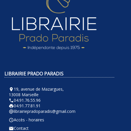
LIBRAIRIE PRADO PARADIS
19, avenue de Mazargues,
room
13008 Marseille
04.91.76.55.96
phone
04.91.77.81.91
local_printshop
librairiepradoparadis@gmail.com
alternate_email
Accès - horaires
query_builder
Contact
email