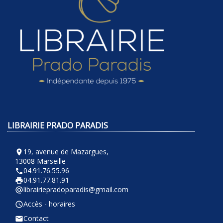
LIBRAIRIE PRADO PARADIS
19, avenue de Mazargues,
room
13008 Marseille
04.91.76.55.96
phone
04.91.77.81.91
local_printshop
librairiepradoparadis@gmail.com
alternate_email
Accès - horaires
query_builder
Contact
email