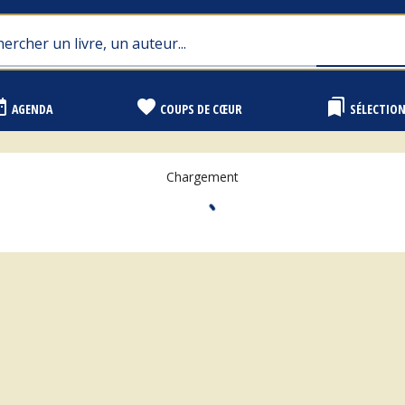
range
favorite
bookmarks
AGENDA
COUPS DE CŒUR
SÉLECTIO
Chargement