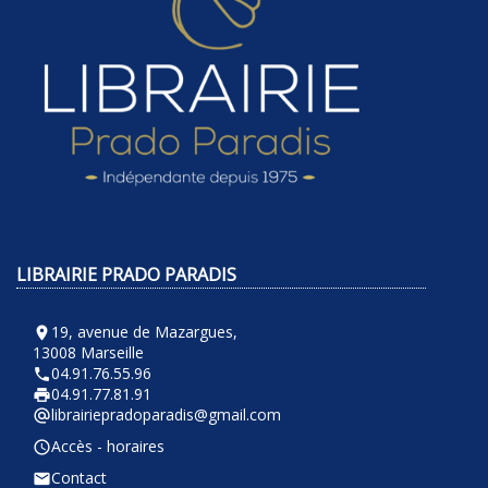
LIBRAIRIE PRADO PARADIS
19, avenue de Mazargues,
room
13008 Marseille
04.91.76.55.96
phone
04.91.77.81.91
local_printshop
librairiepradoparadis@gmail.com
alternate_email
Accès - horaires
query_builder
Contact
email