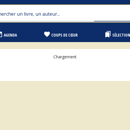
range
favorite
bookmarks
AGENDA
COUPS DE CŒUR
SÉLECTIO
Chargement