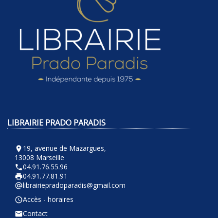
LIBRAIRIE PRADO PARADIS
19, avenue de Mazargues,
room
13008 Marseille
04.91.76.55.96
phone
04.91.77.81.91
local_printshop
librairiepradoparadis@gmail.com
alternate_email
Accès - horaires
query_builder
Contact
email