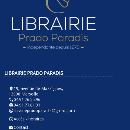
LIBRAIRIE PRADO PARADIS
19, avenue de Mazargues,
room
13008 Marseille
04.91.76.55.96
phone
04.91.77.81.91
local_printshop
librairiepradoparadis@gmail.com
alternate_email
Accès - horaires
query_builder
Contact
email