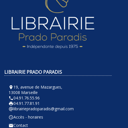
LIBRAIRIE PRADO PARADIS
19, avenue de Mazargues,
room
13008 Marseille
04.91.76.55.96
phone
04.91.77.81.91
local_printshop
librairiepradoparadis@gmail.com
alternate_email
Accès - horaires
query_builder
Contact
email