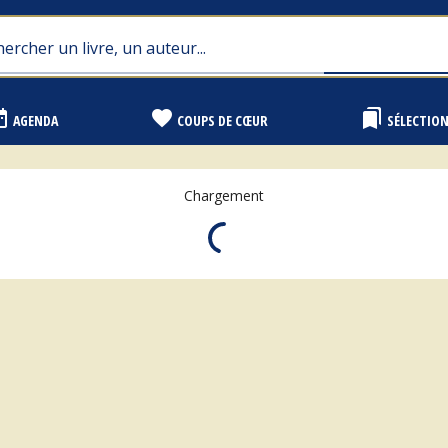
range
favorite
bookmarks
AGENDA
COUPS DE CŒUR
SÉLECTIO
Chargement