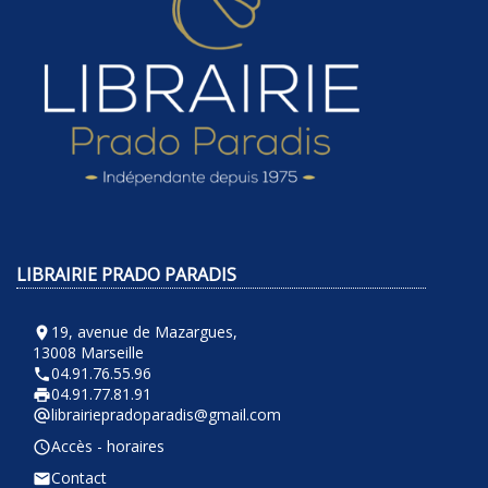
LIBRAIRIE PRADO PARADIS
19, avenue de Mazargues,
room
13008 Marseille
04.91.76.55.96
phone
04.91.77.81.91
local_printshop
librairiepradoparadis@gmail.com
alternate_email
Accès - horaires
query_builder
Contact
email