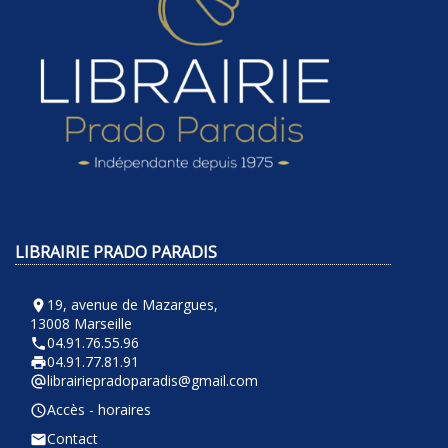
LIBRAIRIE PRADO PARADIS
19, avenue de Mazargues,
room
13008 Marseille
04.91.76.55.96
phone
04.91.77.81.91
local_printshop
librairiepradoparadis@gmail.com
alternate_email
Accès - horaires
query_builder
Contact
email